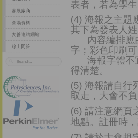
表者，若為學生
參展廠商
(4) 海報之
會場資料
其下為發表人姓
友善連結網站
內容編排應由
線上問答
字；彩色印刷可
海報字體不宜
得清楚。
(5) 海報請
取走，大會不負
(6) 請注意
地點。註冊時，
(7) 請於大