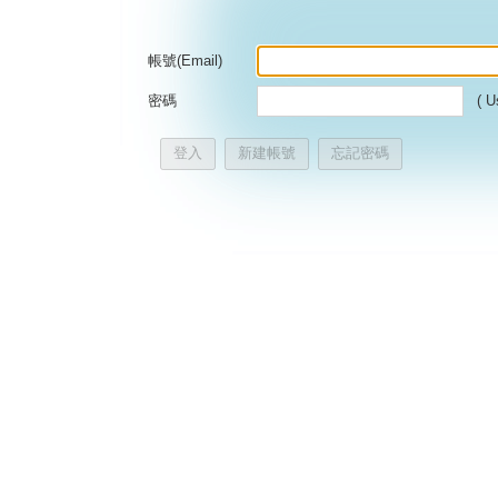
帳號(Email)
密碼
( U